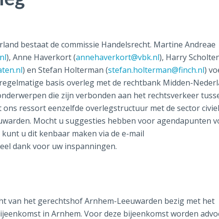
rland bestaat de commissie Handelsrecht. Martine Andreae
nl
), Anne Haverkort (
annehaverkort@vbk.nl
), Harry Scholte
ten.nl
) en Stefan Holterman (
stefan.holterman@finch.nl
) v
p regelmatige basis overleg met de rechtbank Midden-Nederl
e onderwerpen die zijn verbonden aan het rechtsverkeer tuss
t ons ressort eenzelfde overlegstructuur met de sector civie
uwarden. Mocht u suggesties hebben voor agendapunten v
 kunt u dit kenbaar maken via de e-mail
 Veel dank voor uw inspanningen.
recht van het gerechtshof Arnhem-Leeuwarden bezig met het
bijeenkomst in Arnhem. Voor deze bijeenkomst worden advo