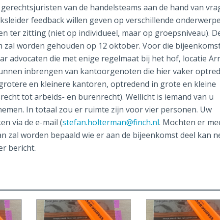
 gerechtsjuristen van de handelsteams aan de hand van vr
ksleider feedback willen geven op verschillende onderwerp
n ter zitting (niet op individueel, maar op groepsniveau). D
m zal worden gehouden op 12 oktober. Voor die bijeenkoms
r advocaten die met enige regelmaat bij het hof, locatie A
unnen inbrengen van kantoorgenoten die hier vaker optred
 grotere en kleinere kantoren, optredend in grote en kleine
echt tot arbeids- en burenrecht). Wellicht is iemand van u
nemen. In totaal zou er ruimte zijn voor vier personen. Uw
n via de e-mail (
stefan.holterman@finch.nl
. Mochten er me
dan zal worden bepaald wie er aan de bijeenkomst deel kan 
r bericht.