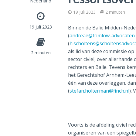
Nederland
19 juli 2023
2 minuten
19 juli 2023
Binnen de Balie Midden-Nede
(
andreae@tomlow-advocaten.
(
h.scholtens@scholtensadvoca
als lid van deze commissie o
2 minuten
sector civiel, over allerhand
rechters en Balie. Tevens ken
het Gerechtshof Arnhem-Lee
één van deze overleggen, dan
(
stefan.holterman@finch.nl
).
Voorts is de afdeling civiel 
organiseren van een spiegel