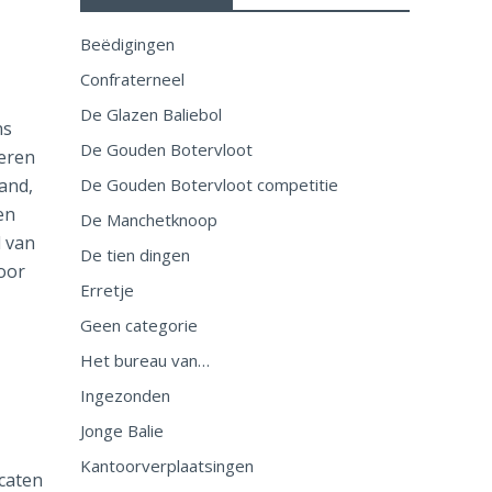
Beëdigingen
Confraterneel
De Glazen Baliebol
ns
De Gouden Botervloot
oeren
and,
De Gouden Botervloot competitie
en
De Manchetknoop
l van
De tien dingen
oor
Erretje
Geen categorie
Het bureau van…
Ingezonden
Jonge Balie
Kantoorverplaatsingen
caten