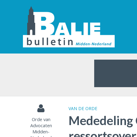
VAN DE ORDE
Mededeling 
Orde van
Advocaten
Midden-
ressortsover