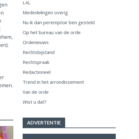
L4L
agen
en
Mededelingen overig
e
Nu ik dan peremptoir ben gesteld
t
Op het bureau van de orde
rnhem,
Ordenieuws
en).
Rechtsbijstand
Rechtspraak
Redactioneel
er
Trend in het arrondissement
nemen.
Van de orde
Wist u dat?
ADVERTENTIE