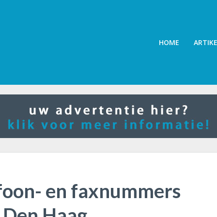
HOME
ARTIK
foon- en faxnummers
 Den Haag