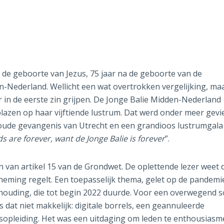
a de geboorte van Jezus, 75 jaar na de geboorte van de
-Nederland. Wellicht een wat overtrokken vergelijking, maa
 in de eerste zin grijpen. De Jonge Balie Midden-Nederland
tblazen op haar vijftiende lustrum. Dat werd onder meer gevi
oude gevangenis van Utrecht en een grandioos lustrumgala
 are forever, want de Jonge Balie is forever
”.
n van artikel 15 van de Grondwet. De oplettende lezer weet 
neming regelt. Een toepasselijk thema, gelet op de pandemi
houding, die tot begin 2022 duurde. Voor een overwegend s
 dat niet makkelijk: digitale borrels, een geannuleerde
sopleiding. Het was een uitdaging om leden te enthousias