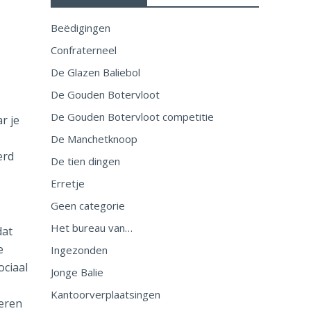
Beëdigingen
Confraterneel
De Glazen Baliebol
De Gouden Botervloot
De Gouden Botervloot competitie
r je
De Manchetknoop
erd
De tien dingen
Erretje
Geen categorie
Het bureau van…
dat
e
Ingezonden
ociaal
Jonge Balie
Kantoorverplaatsingen
meren