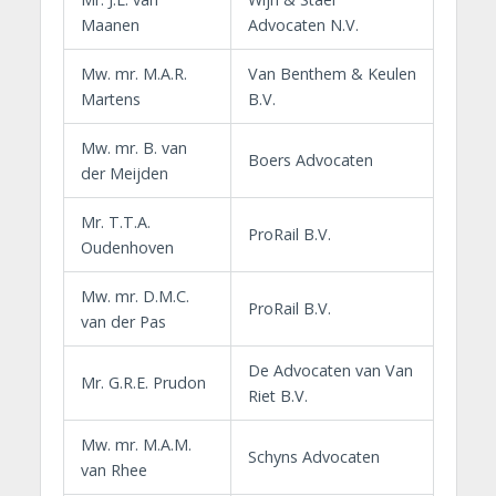
Maanen
Advocaten N.V.
Mw. mr. M.A.R.
Van Benthem & Keulen
Martens
B.V.
Mw. mr. B. van
Boers Advocaten
der Meijden
Mr. T.T.A.
ProRail B.V.
Oudenhoven
Mw. mr. D.M.C.
ProRail B.V.
van der Pas
De Advocaten van Van
Mr. G.R.E. Prudon
Riet B.V.
Mw. mr. M.A.M.
Schyns Advocaten
van Rhee