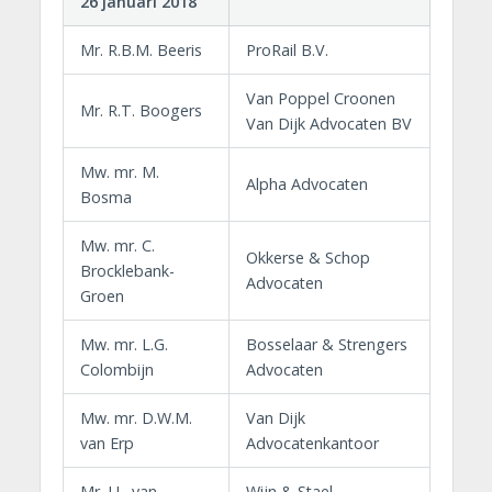
26 januari 2018
Mr. R.B.M. Beeris
ProRail B.V.
Van Poppel Croonen
Mr. R.T. Boogers
Van Dijk Advocaten BV
Mw. mr. M.
Alpha Advocaten
Bosma
Mw. mr. C.
Okkerse & Schop
Brocklebank-
Advocaten
Groen
Mw. mr. L.G.
Bosselaar & Strengers
Colombijn
Advocaten
Mw. mr. D.W.M.
Van Dijk
van Erp
Advocatenkantoor
Mr. J.L. van
Wijn & Stael