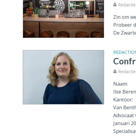
Redactie 
Zin om we
Probeer d
De Zwarte 
REDACTIO
Confr
Redactie 
Naam:
Ilse Bere
Kantoor:
Van Bent
Advocaat 
Januari 2
Specialisat