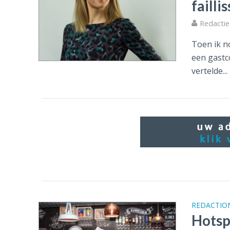
faill
Redactie 
Toen ik no
een gastco
vertelde...
REDACTIO
Hotsp