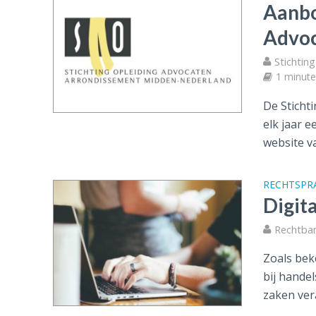
Aanbo
Advoc
Stichtin
1 minut
De Sticht
elk jaar 
website va
RECHTSPR
Digit
Rechtba
Zoals bek
bij hande
zaken vera