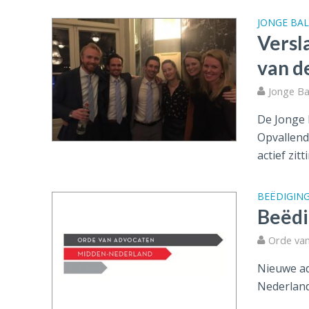
JONGE BAL
Versl
van d
Jonge Ba
De Jonge 
Opvallend
actief zitti
BEËDIGIN
Beëdi
Orde va
Nieuwe ad
Nederland