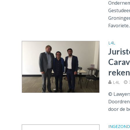
Ondernem
Gestudeer
Groninge
Favoriete..
L4L
Juris
Carav
reken
L4L
© Lawyers
Doordrenk
door de b
INGEZON