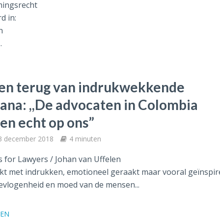
ingsrecht
d in:
n
.
ten terug van indrukwekkende
ana: ,,De advocaten in Colombia
en echt op ons”
3 december 2018
4 minuten
 for Lawyers / Johan van Uffelen
t met indrukken, emotioneel geraakt maar vooral geïnspir
evlogenheid en moed van de mensen...
DEN