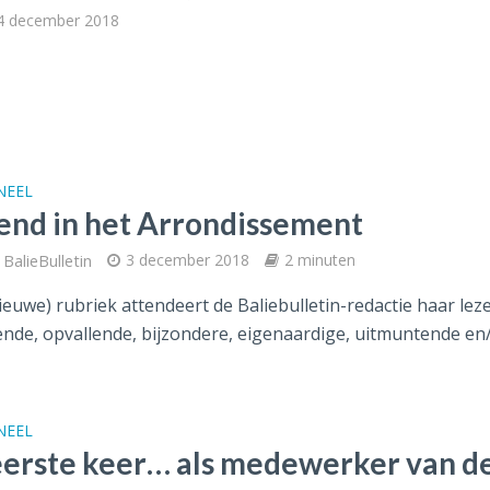
4 december 2018
NEEL
end in het Arrondissement
BalieBulletin
3 december 2018
2 minuten
ieuwe) rubriek attendeert de Baliebulletin-redactie haar lez
nde, opvallende, bijzondere, eigenaardige, uitmuntende en/o
NEEL
eerste keer… als medewerker van d