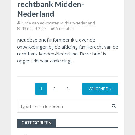
rechtbank Midden-
Nederland
Orde van Advocaten Midden-Nederland
13 maart 2024
5 minuten
Met deze brief informeer ik u over de
ontwikkelingen bij de afdeling familierecht van de
rechtbank Midden-Nederland. Deze brief is
opgesteld naar aanleiding...
1
2
3
…
VOLGENDE
7
CATEGORIEËN