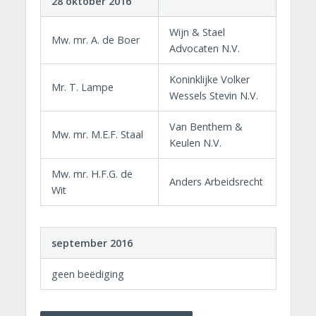
28 oktober 2016
Wijn & Stael
Mw. mr. A. de Boer
Advocaten N.V.
Koninklijke Volker
Mr. T. Lampe
Wessels Stevin N.V.
Van Benthem &
Mw. mr. M.E.F. Staal
Keulen N.V.
Mw. mr. H.F.G. de
Anders Arbeidsrecht
Wit
september 2016
geen beëdiging