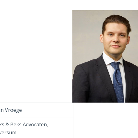
in Vroege
ks & Beks Advocaten,
lversum