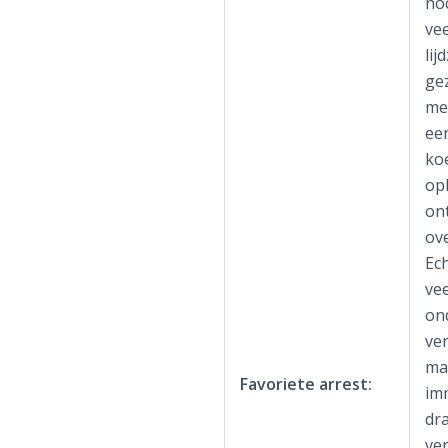
noc
vee
lij
ge
me
ee
ko
op
on
ov
Ec
vee
on
ve
man
Favoriete arrest:
im
dr
ve