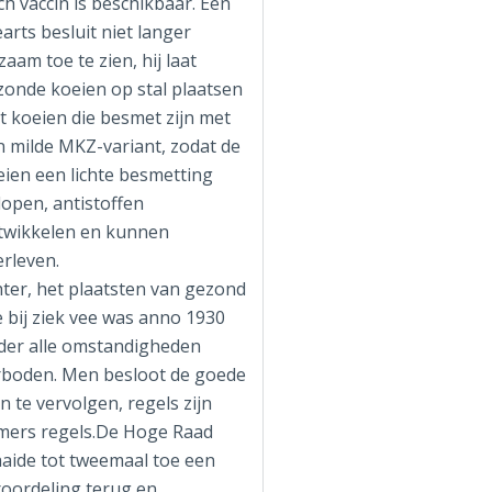
h vaccin is beschikbaar. Een
arts besluit niet langer
dzaam toe te zien, hij laat
zonde koeien op stal plaatsen
t koeien die besmet zijn met
n milde MKZ-variant, zodat de
eien een lichte besmetting
lopen, antistoffen
twikkelen en kunnen
erleven.
hter, het plaatsten van gezond
 bij ziek vee was anno 1930
der alle omstandigheden
rboden. Men besloot de goede
 te vervolgen, regels zijn
mers regels.De Hoge Raad
aaide tot tweemaal toe een
roordeling terug en