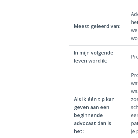
Ad
het
Meest geleerd van:
we
wor
In mijn volgende
Pr
leven word ik:
Pro
wa
wa
Als ik één tip kan
zoe
geven aan een
sch
beginnende
ee
advocaat dan is
pat
het:
je