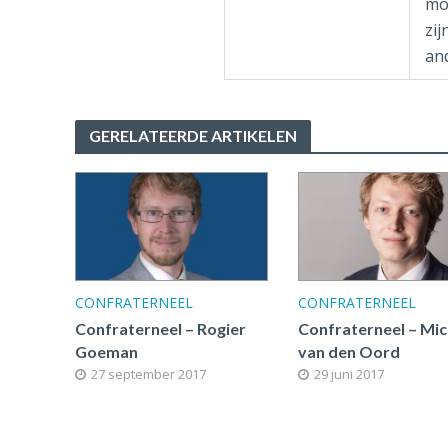
mo
zij
an
GERELATEERDE ARTIKELEN
CONFRATERNEEL
CONFRATERNEEL
Confraterneel – Rogier
Confraterneel – Mic
Goeman
van den Oord
27 september 2017
29 juni 2017