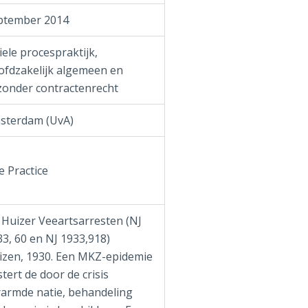
ptember 2014
iele procespraktijk,
ofdzakelijk algemeen en
jzonder contractenrecht
sterdam (UvA)
e Practice
 Huizer Veeartsarresten (NJ
3, 60 en NJ 1933,918)
izen, 1930. Een MKZ-epidemie
stert de door de crisis
rarmde natie, behandeling