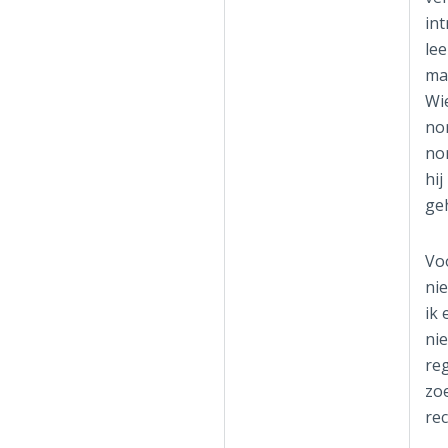
in
le
mat
Wi
nor
no
hij
geh
Voo
nie
ik 
nie
reg
zo
rec