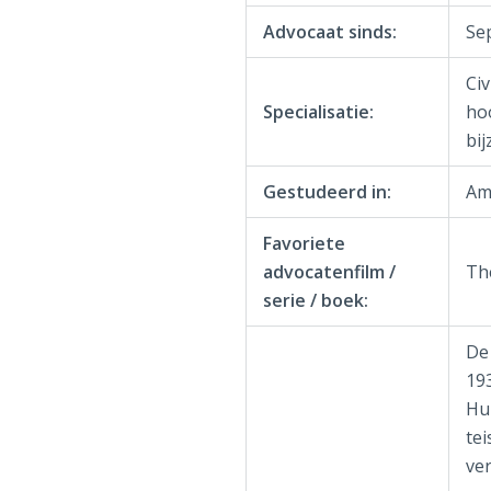
Advocaat sinds:
Se
Civ
Specialisatie:
ho
bi
Gestudeerd in:
Am
Favoriete
advocatenfilm /
Th
serie / boek:
De
193
Hu
tei
ve