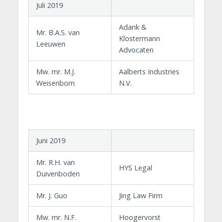
Juli 2019
Adank &
Mr. B.A.S. van
Klostermann
Leeuwen
Advocaten
Mw. mr. M.J.
Aalberts Industries
Weisenborn
N.V.
Juni 2019
Mr. R.H. van
HYS Legal
Duivenboden
Mr. J. Guo
Jing Law Firm
Mw. mr. N.F.
Hoogervorst