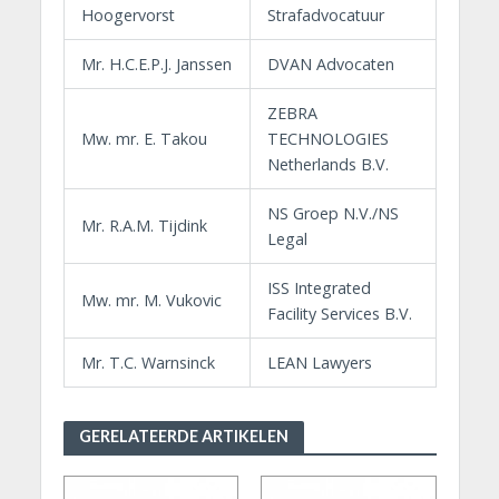
Hoogervorst
Strafadvocatuur
Mr. H.C.E.P.J. Janssen
DVAN Advocaten
ZEBRA
Mw. mr. E. Takou
TECHNOLOGIES
Netherlands B.V.
NS Groep N.V./NS
Mr. R.A.M. Tijdink
Legal
ISS Integrated
Mw. mr. M. Vukovic
Facility Services B.V.
Mr. T.C. Warnsinck
LEAN Lawyers
GERELATEERDE ARTIKELEN