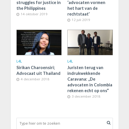
struggles for justice in
‘advocaten vormen
the Philippines
het hart van de
rechtstaat’
14 oktober 2019
12 juli 2019
L4L
L4L
Sirikan Charoensiri;
Juristen terug van
Advocaat uit Thailand
indrukwekkende
Caravana: ,,De
4 december 2018
advocaten in Colombia
rekenen echt op ons”
3 december 2018