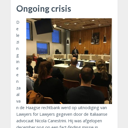
Ongoing crisis
D
e
le
zi
n
g
in
e
e
n
za
al
va
n de Haagse rechtbank werd op uitnodiging van
Lawyers for Lawyers gegeven door de Italiaanse
advocaat Nicola Canestrini. Hij was afgelopen
december nog op een fact-finding missie in