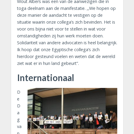
Wout Albers was een van de aanwezigen die in
toga deelnam aan de manifestatie. ,,We hopen op
deze manier de aandacht te vestigen op de
situatie waarin onze collega’s zich bevinden. Het is
voor ons bijna niet voor te stellen in wat voor
omstandigheden zij hun werk moeten doen.
Solidariteit van andere advocaten is heel belangrijk.
Ik hoop dat onze Egyptische collega’s zich
hierdoor gesteund voelen en weten dat de wereld
ziet wat er in hun land gebeurt”.
Internationaal
D
e
D
a
g
va
n