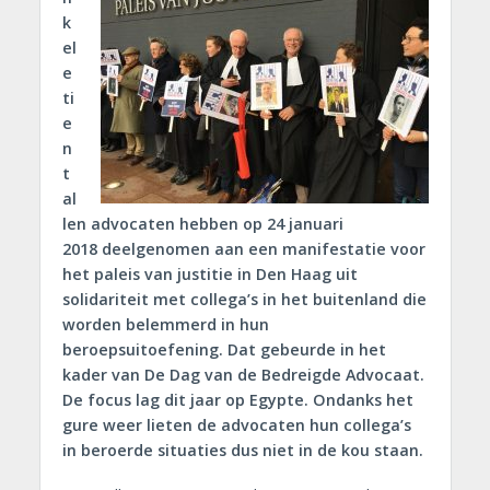
k
el
e
ti
e
n
t
al
len advocaten hebben op 24 januari
2018 deelgenomen aan een manifestatie voor
het paleis van justitie in Den Haag uit
solidariteit met collega’s in het buitenland die
worden belemmerd in hun
beroepsuitoefening. Dat gebeurde in het
kader van De Dag van de Bedreigde Advocaat.
De focus lag dit jaar op Egypte. Ondanks het
gure weer lieten de advocaten hun collega’s
in beroerde situaties dus niet in de kou staan.