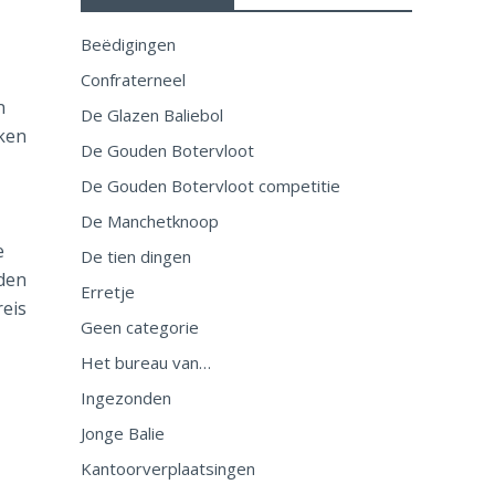
Beëdigingen
Confraterneel
n
De Glazen Baliebol
kken
De Gouden Botervloot
De Gouden Botervloot competitie
De Manchetknoop
e
De tien dingen
eden
Erretje
reis
Geen categorie
Het bureau van…
Ingezonden
Jonge Balie
Kantoorverplaatsingen