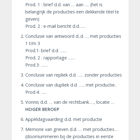
Prod. 1 : brief d.d. van … aan …. (het is
belangrijk de producties een dekkende titel te
geven)
Prod. 2 : e-mail bericht d.d……
Conclusie van antwoord d..d. … met producties
1 t/m 3
Prod.1: brief d.d. ……
Prod. 2 : rapportage ……
Prod.3: ……
Conclusie van repliek d.d. ….. zonder producties
Conclusie van dupliek d.d. ….. met productie..
Prod.4: …..
Vonnis d.d. … van de rechtbank… , locatie …
HOGER BEROEP
Appèldagvaarding d.d. met productie
Memorie van grieven d.d. … met producties…
(doornummeren bij de producties in eerste