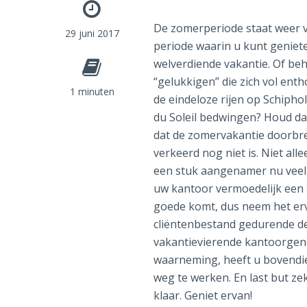
De zomerperiode staat weer v
29 juni 2017
periode waarin u kunt geniet
welverdiende vakantie. Of beh
“gelukkigen” die zich vol ent
1 minuten
de eindeloze rijen op Schipho
du Soleil bedwingen? Houd da
dat de zomervakantie doorbr
verkeerd nog niet is. Niet all
een stuk aangenamer nu veel 
uw kantoor vermoedelijk een s
goede komt, dus neem het erva
cliëntenbestand gedurende de
vakantievierende kantoorgen
waarneming, heeft u bovendie
weg te werken. En last but zek
klaar. Geniet ervan!