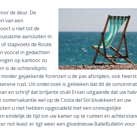
oor de deur. De
en van een
oort u niet tot de
housiasme aansluiten in
l of stapvoets de Route
n vooral in gedachten
engen op kantoor zo
een is de ochtendspits
minder gejakkerde forenzen u de pas afsnijden, ook heerst
erene rust. Uit onderzoek is gebleken dat dit de concentrat
n en schrijf dat briljante stuk! Ervan uitgaande dat uw hal
 zomervakantie wel op de Costa del Sol bivakkeert en uw
oten u niet hebben opgezadeld met een onmogelijke
n eindelijk de tijd om uw kamer op te ruimen en achtersta
er not least: er ligt weer een gloednieuw BalieBulletin voor