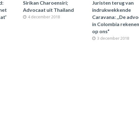
d:
Sirikan Charoensiri;
Juristen terug van
het
Advocaat uit Thailand
indrukwekkende
at’
4 december 2018
Caravana: ,,De adv
in Colombia rekenen
op ons”
3 december 2018