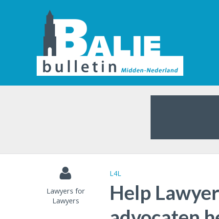
L4L
Help Lawyers
Lawyers for
Lawyers
advocaten h