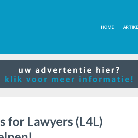
HOME
ARTIK
 for Lawyers (L4L)
elpen!