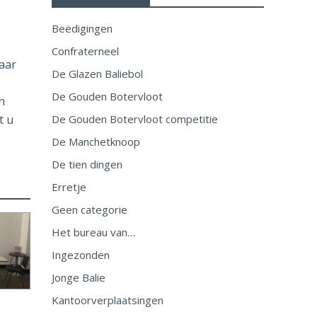
Beëdigingen
Confraterneel
aar
De Glazen Baliebol
De Gouden Botervloot
n
t u
De Gouden Botervloot competitie
De Manchetknoop
De tien dingen
Erretje
Geen categorie
Het bureau van…
Ingezonden
Jonge Balie
Kantoorverplaatsingen