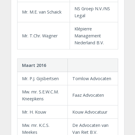
NS Groep N.V./NS
Mr. M.E. van Schaick
Legal
Klépierre
Mr. T.Chr. Wagner
Management
Nederland B.V.
Maart 2016
Mr. P.J. Gijsbertsen
Tomlow Advocaten
Mw. mr. S.E.W.C.M.
Faaz Advocaten
Kneepkens
Mr. H. Kouw
Kouw Advocatuur
Mw. mr. K.C.S.
De Advocaten van
Meekes
Van Riet B.V.