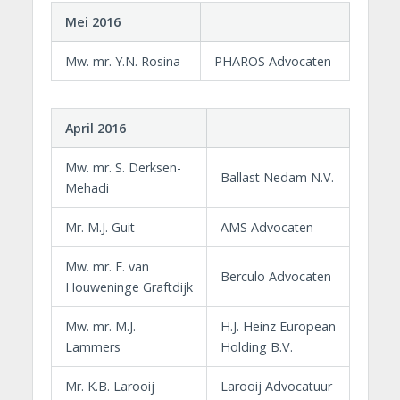
Mei 2016
Mw. mr. Y.N. Rosina
PHAROS Advocaten
April 2016
Mw. mr. S. Derksen-
Ballast Nedam N.V.
Mehadi
Mr. M.J. Guit
AMS Advocaten
Mw. mr. E. van
Berculo Advocaten
Houweninge Graftdijk
Mw. mr. M.J.
H.J. Heinz European
Lammers
Holding B.V.
Mr. K.B. Larooij
Larooij Advocatuur