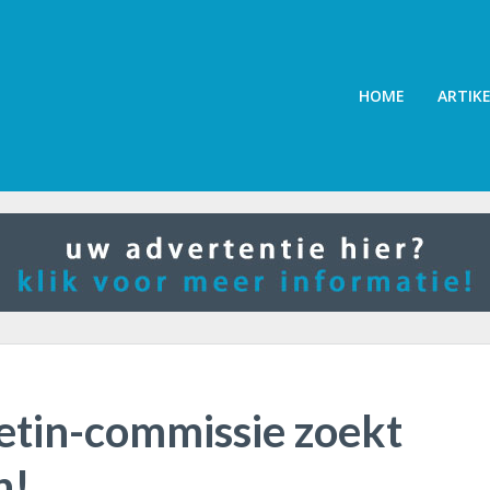
HOME
ARTIK
etin-commissie zoekt
n!