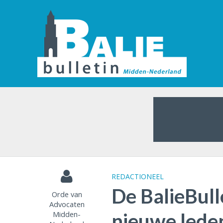
REDACTIONEEL
De BalieBull
Orde van
Advocaten
Midden-
nieuwe lede