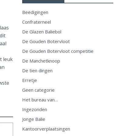
Beëdigingen
Confraterneel
laas
De Glazen Baliebol
dit
De Gouden Botervloot
aal
De Gouden Botervloot competitie
t leuk
De Manchetknoop
dan
De tien dingen
Erretje
wste
Geen categorie
Het bureau van…
Ingezonden
Jonge Balie
Kantoorverplaatsingen