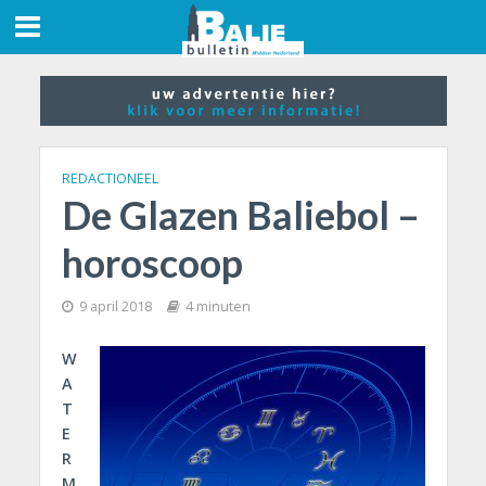
REDACTIONEEL
De Glazen Baliebol –
horoscoop
9 april 2018
4 minuten
W
A
T
E
R
M