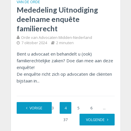
VAN DE ORDE
Mededeling Uitnodiging
deelname enquête
familierecht
Orde van Advocaten Midden-Nederland
7 oktober 2024
2 minuten
Bent u advocaat en behandelt u (ook)
familierechtelijke zaken? Doe dan mee aan deze
enquête!
De enquête richt zich op advocaten die cliënten
bijstaan in...
1
VORIGE
2
3
4
5
6
…
37
VOLGENDE